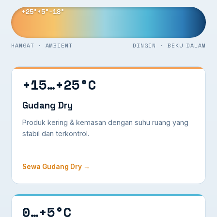
+25°
+5°
−18°
HANGAT · AMBIENT
DINGIN · BEKU DALAM
+15…+25°C
Gudang Dry
Produk kering & kemasan dengan suhu ruang yang
stabil dan terkontrol.
Sewa Gudang Dry →
0…+5°C