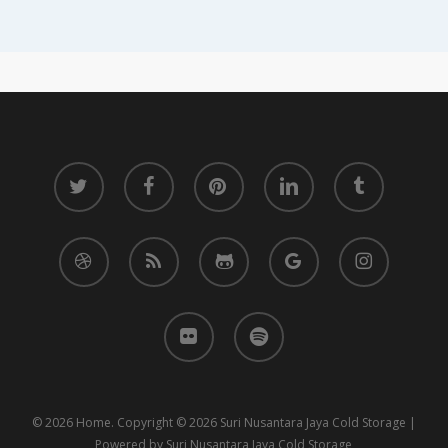
twitter
facebook
pinterest
linkedin
tumblr
dribbble
RSS
github
google-
instagram
plus
flickr
spotify
© 2026 Home. Copyright © 2026 Suri Nusantara Jaya Cold Storage |
Powered by Suri Nusantara Jaya Cold Storage