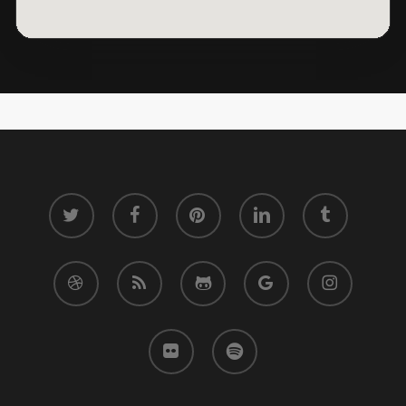
twitter
facebook
pinterest
linkedin
tumblr
dribbble
RSS
github
google-
instagram
plus
flickr
spotify