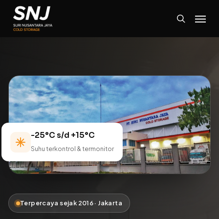
Skip
Menu
to
search
main
content
-25°C s/d +15°C
Suhu terkontrol & termonitor
Terpercaya sejak 2016 · Jakarta