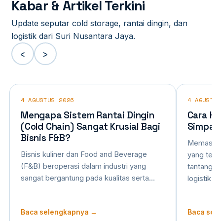
Kabar & Artikel Terkini
Update seputar cold storage, rantai dingin, dan
logistik dari Suri Nusantara Jaya.
‹
›
4 AGUSTUS 2026
4 AGUSTU
Mengapa Sistem Rantai Dingin
Cara Hi
(Cold Chain) Sangat Krusial Bagi
Simpan
Bisnis F&B?
Memastika
Bisnis kuliner dan Food and Beverage
yang tepa
(F&B) beroperasi dalam industri yang
tantangan
sangat bergantung pada kualitas serta…
logistik 
Baca selengkapnya →
Baca sel