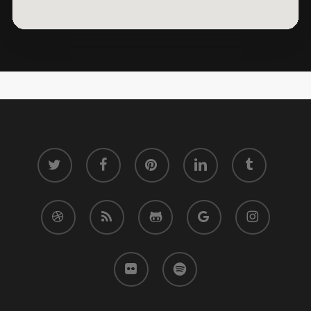
twitter
facebook
pinterest
linkedin
tumblr
dribbble
RSS
github
google-
instagram
plus
flickr
spotify