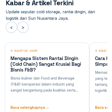
Kabar & Artikel Terkini
Update seputar cold storage, rantai dingin, dan
logistik dari Suri Nusantara Jaya.
‹
›
4 AGUSTUS 2026
4 AGUSTU
Mengapa Sistem Rantai Dingin
Cara Hi
(Cold Chain) Sangat Krusial Bagi
Simpan
Bisnis F&B?
Memastika
Bisnis kuliner dan Food and Beverage
yang tepa
(F&B) beroperasi dalam industri yang
tantangan
sangat bergantung pada kualitas serta…
logistik 
Baca selengkapnya →
Baca sel