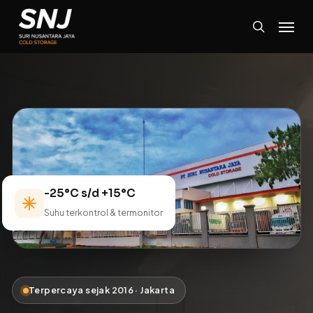
Skip
Menu
to
search
main
content
-25°C s/d +15°C
Suhu terkontrol & termonitor
Terpercaya sejak 2016 · Jakarta