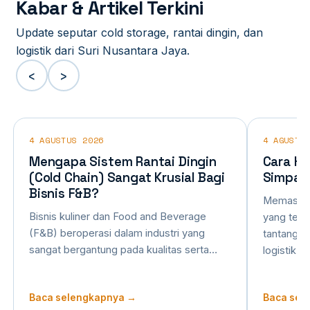
Kabar & Artikel Terkini
Update seputar cold storage, rantai dingin, dan
logistik dari Suri Nusantara Jaya.
‹
›
4 AGUSTUS 2026
4 AGUSTU
Mengapa Sistem Rantai Dingin
Cara Hi
(Cold Chain) Sangat Krusial Bagi
Simpan
Bisnis F&B?
Memastika
Bisnis kuliner dan Food and Beverage
yang tepa
(F&B) beroperasi dalam industri yang
tantangan
sangat bergantung pada kualitas serta…
logistik 
Baca selengkapnya →
Baca sel