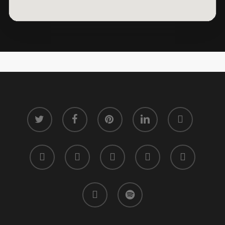
twitter
facebook
pinterest
linkedin
tumblr
dribbble
RSS
github
google-
instagram
plus
flickr
spotify