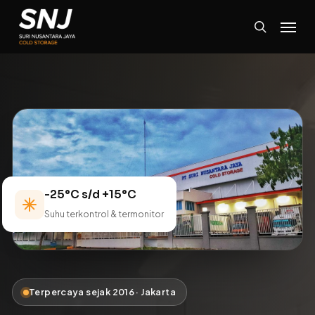
Skip
Menu
to
search
main
content
-25°C s/d +15°C
Suhu terkontrol & termonitor
Terpercaya sejak 2016 · Jakarta