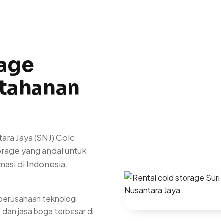
rage
etahanan
tara Jaya (SNJ) Cold
orage yang andal untuk
asi di Indonesia.
 perusahaan teknologi
n, dan jasa boga terbesar di