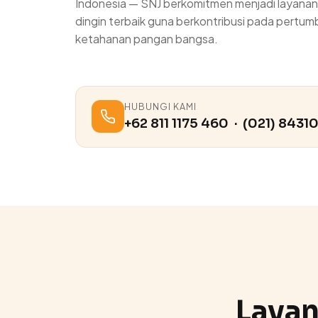
Indonesia — SNJ berkomitmen menjadi layan
dingin terbaik guna berkontribusi pada pertu
ketahanan pangan bangsa.
HUBUNGI KAMI
+62 811 1175 460 · (021) 8431
Laya