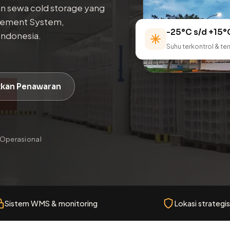
an sewa cold storage yang
gement System,
-25°C s/d +15°
Indonesia.
Suhu terkontrol & te
kan Penawaran
Operasional
Sistem WMS & monitoring
Lokasi strategis