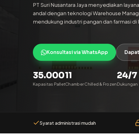
PT Suri Nusantara Jaya menyediakan layan
andal dengan teknologi Warehouse Mana
mendukung industri pangan dan farmasi di 
Konsultasi via WhatsApp
Dapat
35.000
11
24/7
Kapasitas Pallet
Chamber Chilled & Frozen
Dukungan 
Syarat administrasi mudah