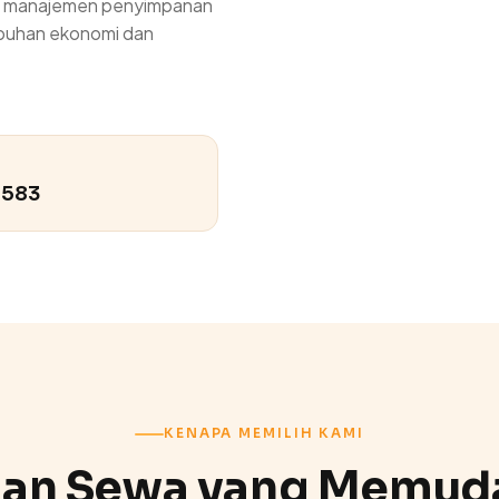
an manajemen penyimpanan
mbuhan ekonomi dan
0583
KENAPA MEMILIH KAMI
nan Sewa yang Memud