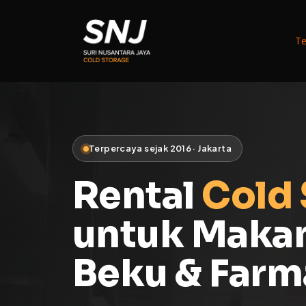
Skip
to
Te
main
content
Terpercaya sejak 2016 · Jakarta
Rental
Cold 
untuk Maka
Beku & Farm