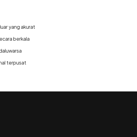
uar yang akurat
ecara berkala
edaluwarsa
nal terpusat